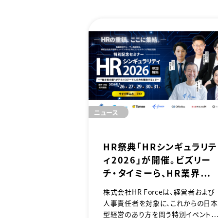
ニュース
HR祭典「HRシンギュラリテ
ィ2026」が開催。ビズリー
チ・タイミーら、HR業界の
ロントランナーが総集結。
株式会社HR Forceは、経営者および
後10年で経営者が決断す
人事責任者を対象に、これからの日本
き「6つの論点」
型経営のあり方を問う特別イベント