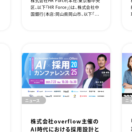
株式会社HR Force（本社：東京都中央
区、以下「HR Force」）は、株式会社中
国銀行（本店：岡山県岡山市、以下「中
国銀行」）と、2025年9月1日にビジネ
つ
スマッチング契約を締結したことをお
知らせいたします。本連携を通じて、H
R Forceが提供する採用マーケティン
グツール「Recruiting Cloud（リクル
ーティングクラウド）」を中国銀行の取
引先企業へ紹介し、岡山県内の企業が
直面する人手不足という喫緊の課題
解決を目指します。
ニュース
ニ
株式会社overflow主催の
AI時代における採用設計と