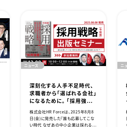
ニュース
ニ
深刻化する人手不足時代、
求職者から「選ばれる会社」
フ
になるために。 「採用強者
今
企業」への転換戦略セミナ
株式会社HR Forceは、2025年8月8
べ
ー開催
日（金）に発売した『誰も応募してこな
い時代 なぜあの中小企業は採れるの