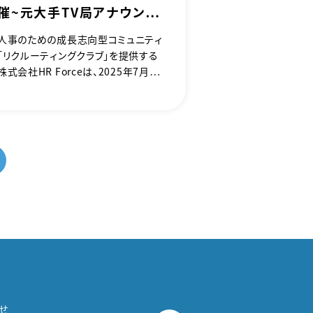
催〜元大手TV局アナウンサ
ー 小倉弘子氏が登壇！採
人事のための成長志向型コミュニティ
用・育成・研修のコミュニケ
「リクルーティングクラブ」を提供する
ーション術を徹底解説～
株式会社HR Forceは、2025年7月24
日（木）に、「【人事のための実践講座】
『伝える力』って『武器』になると思いま
せんか？」講座を開催することをお知ら
せします。本講座は、「リクルーティング
クラブ」の特別企画として、元大手TV
局アナウンサーの小倉弘子氏を迎え、
採用や育成、研修等における実践的な
「伝え方」のノウハウを提供いたしま
す。
せ