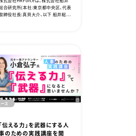
株式会社HRForceは、株式会社船井
総合研究所（本社：東京都中央区、代表
取締役社長：真貝大介、以下 船井総
研）の 人的資本経営支援本部 と、202
6年1月1日付で事業を統合し、新たに
「船井総研HC（仮称）」としてスタート
することをお知らせいたします。本統合
により、AIを核にしたタレントインテリ
ジェンス※ を活用しながら、HC（Hum
an Capital）領域の採用・育成・定着
を一気通貫で支援するワンストップ体
制を確立し、中堅・中小企業の持続的
成長を後押しします。
ュース
「伝える力」を武器にする人
事のための実践講座を開