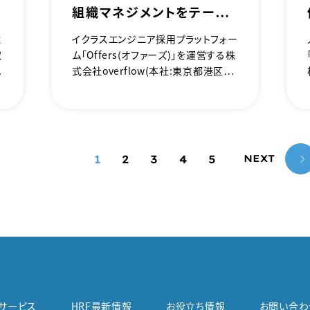
組織マネジメントをテーマ
とした『AI 採用 カンファレ
総
イクラスエンジニア採用プラットフォー
ンス 2025』を7月23日開
取
ム「Offers（オファーズ）」を運営する株
催、弊社取締役の山根康平
課
式会社overflow（本社：東京都港区、
が登壇！
代表取締役：鈴木裕斗）が主催する、AI
刊
時代における採用設計と組織マネジ
あ
メントをテーマとした『AI 採用 カンフ
ァレンス 2025』を2025年7月23日
月
（水）に開催、株式会社HR Force取締
1
2
3
4
5
NEXT
役 山根康平が登壇することをお知ら
せいたします。
サービス
HRF最新情報
お役立ち情報
お問い合わ