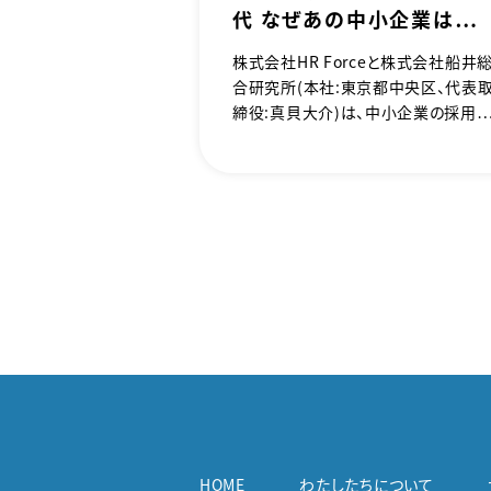
代 なぜあの中小企業は採
れるのか？ 令和版 採用戦
株式会社HR Forceと株式会社船井
略』、8月8日（金）発売。
合研究所（本社：東京都中央区、代表
締役：真貝大介）は、中小企業の採用
題を根本から解決するための戦略と
実践ノウハウを体系的に解説した新
書籍『誰も応募してこない時代 なぜ
の中小企業は採れるのか？ 令和版 採
用戦略』を同文舘出版より2025年8
8日(金)に発売することをお知らせい
たします。
HOME
わたしたちについて