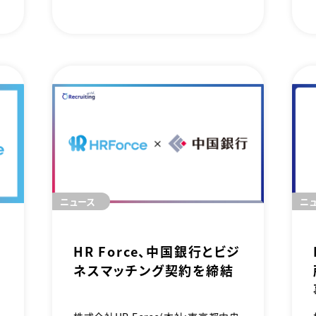
か？ 令和版 採用戦略』の出版を記念し
て、2025年12月8日（月）に「採用強者
企業」への転換を実現するための実践
、
的戦略セミナーを開催いたします。
い
ニュース
ニ
HR Force、中国銀行とビジ
ネスマッチング契約を締結