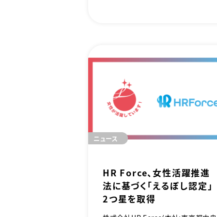
「HRシンギュラリティ2026」を開催い
たします。「企業が人を選ぶ」時代から
「人が企業を選ぶ」時代への構造変化
が進む中、本講演ではAI、データ活用
組織論の各領域におけるトッププレイ
ヤーが結集。単なる制度導入にとどま
らない「経営戦略としての人的資本経
営」を再定義し、これからの10年で経
営者が決断すべき「6つの論点」につ
て提言を行います。
ニュース
HR Force、女性活躍推進
法に基づく「えるぼし認定」
2つ星を取得