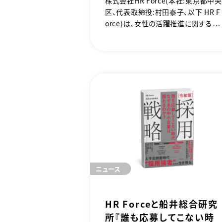
株式会社HR Force（本社：東京都中央
区、代表取締役：村田泰子、以下 HR F
orce）は、女性の活躍推進に関する取
り組みが優良な企業として、厚生労働
大臣が認定する「えるぼし認定」の2
星を2025年9月22日（月）に取得しま
した。
ニュース
HR Forceと船井総合研究
所『誰も応募してこない時