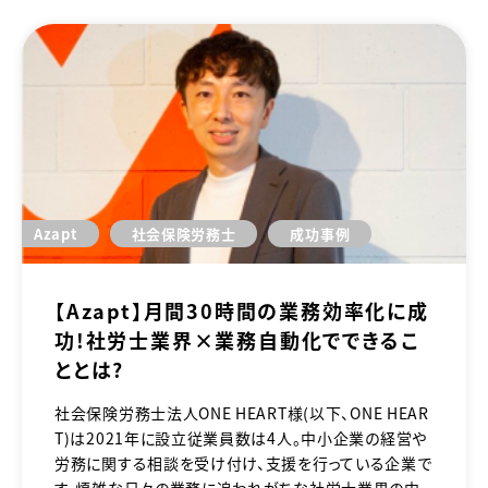
Azapt
社会保険労務士
成功事例
【Azapt】月間30時間の業務効率化に成
功！社労士業界×業務自動化でできるこ
ととは？
社会保険労務士法人ONE HEART様（以下、ONE HEAR
T）は2021年に設立従業員数は4人。中小企業の経営や
労務に関する相談を受け付け、支援を行っている企業で
す。煩雑な日々の業務に追われがちな社労士業界の中