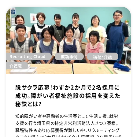
Recruiting Cloud
成功事例
福祉・介護
介護職
脱サクラ応募！わずか2か月で2名採用に
成功。障がい者福祉施設の採用を変えた
秘訣とは？
知的障がい者や高齢者の生活寮として生活支援、就労
支援を行う埼玉県の特定非営利活動法人さつき寮様。
職種特性もあり応募獲得が難しい中、リクルーティング
クラウド導入で2か月以内に9名応募獲得、2名採用に成